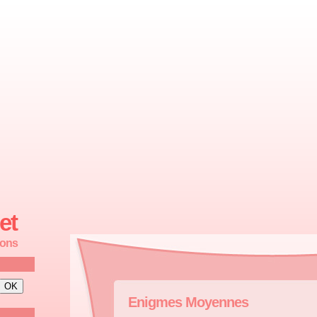
et
ions
Enigmes Moyennes