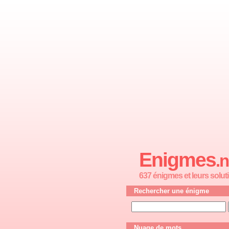
Enigmes
.n
637 énigmes et leurs solut
Rechercher une énigme
Nuage de mots