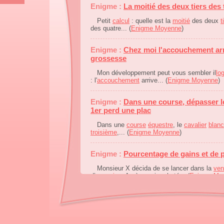
Enigme :
La moitié des deux tiers des t
Petit
calcul
: quelle est la
moitié
des deux
t
des quatre... (
Enigme Moyenne
)
Enigme :
Chez moi l'accouchement arr
grossesse
Mon développement peut vous sembler il
lo
: l'
accouchement
arrive... (
Enigme Moyenne
)
Enigme :
Dans une course, dépasser l
1er perd une plac
Dans une
course
équestre
, le
cavalier
blanc
troisième
,... (
Enigme Moyenne
)
Enigme :
Pourcentage de gains et de 
Monsieur X décida de se lancer dans la
ven
d’
occasion
. Après avoir acheté... (
Enigme Mo
Enigme :
On me suit, on m'écoute, on
On me
suit
, on m’
écoute
. On me
prend
, on
on me
donne
, mais... (
Enigme Moyenne
)