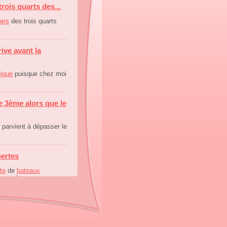
rois quarts des...
iers
des trois quarts
ive avant la
gique
puisque chez moi
e 3ème alors que le
parvient à dépasser le
pertes
te
de
bateaux
yenne
)
 me prend
 m’
échange
. Souvent,