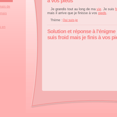
à vos pieds
mais de
Je grandis tout au long de ma
vie
. Je suis
f
mais il arrive que je finisse à vos
pieds
.
 mais
Thème :
Qui suis-je
s en
Solution et réponse à l'énigme :
suis froid mais je finis à vos p