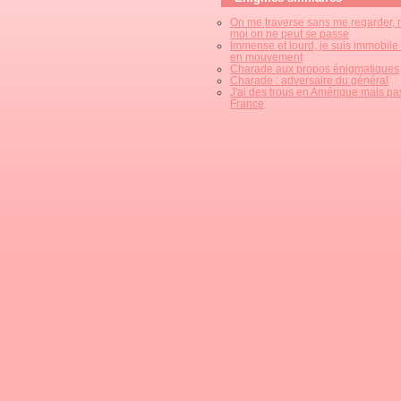
On me traverse sans me regarder, 
moi on ne peut se passe
Immense et lourd, je suis immobile
en mouvement
Charade aux propos énigmatiques
Charade : adversaire du général
J'ai des trous en Amérique mais pa
France