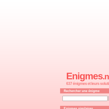
Enigmes
.n
637 énigmes et leurs solut
Rechercher une énigme
Enigmes similaires