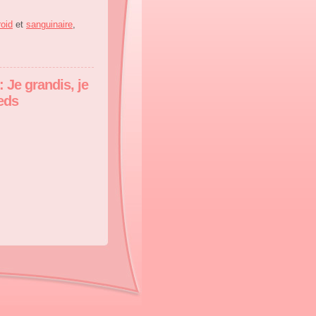
roid
et
sanguinaire
,
 Je grandis, je
ieds