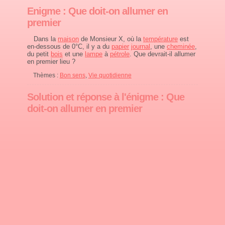
Enigme : Que doit-on allumer en
premier
Dans la
maison
de Monsieur X, où la
température
est
en-dessous de 0°C, il y a du
papier
journal
, une
cheminée
,
du petit
bois
et une
lampe
à
pétrole
. Que devrait-il allumer
en premier lieu ?
Thèmes :
Bon sens
,
Vie quotidienne
Solution et réponse à l'énigme : Que
doit-on allumer en premier