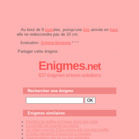
Au bout de 9
journ
ées, puisqu’une
fois
arrivée en
haut
,
elle ne redescendra pas de 10 cm.
Evaluation :
Enigme Moyenne
* * *
Partager cette énigme :
Enigmes
.net
637 énigmes et leurs solutions
Rechercher une énigme
Enigmes similaires
Nombre de pattes et d'yeux dans une cage
La belette qui mange les lapins
Un chien marche 2 fois moins vite que son maître
3 chats attrapent 3 souris en 3 minutes
Augmentation par an ou par semestre