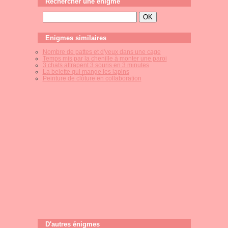
Rechercher une énigme
Enigmes similaires
Nombre de pattes et d'yeux dans une cage
Temps mis par la chenille à monter une paroi
3 chats attrapent 3 souris en 3 minutes
La belette qui mange les lapins
Peinture de clôture en collaboration
D'autres énigmes