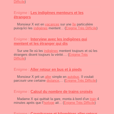
Difficile
)
Enigme :
Les indigènes menteurs et les
étrangers
Monsieur X est en
vacances
sur une
île
particulière
puisqu'ici les
indigènes
mentent... (
Enigme Très Difficile
)
Enigme :
Interview avec les indigènes qui
mentent et les étranger qui dis
Sur une île où les
indigènes
mentent toujours et où les
étrangers disent toujours la vérité.... (
Enigme Très
Difficile
)
Enigme :
Aller retour en bus et à pieds
Monsieur X prit un
aller
simple en
autobus
. Il voulait
parcourir une certaine
distance
,... (
Enigme Très Difficile
)
Enigme :
Calcul du nombre de trains croisés
Madame X qui quittait la gare, monta à bord d’un
train
4
minutes après que l’
horloge
ait... (
Enigme Très Difficile
)
Enigme :
Covoiturage et kilomètres aller-retour