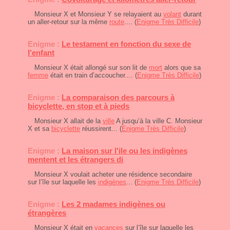
Monsieur X et Monsieur Y se relayaient au
volant
durant
un aller-retour sur la même
route
.... (
Enigme Très Difficile
)
Enigme :
Le testament en fonction du sexe de
l'enfant
Monsieur X était allongé sur son lit de
mort
alors que sa
femme
était en train d’accoucher.... (
Enigme Très Difficile
)
Enigme :
La comparaison des parcours à
bicyclette, en stop et à pieds
Monsieur X allait de la
ville
A jusqu’à la ville C. Monsieur
X et sa
bicyclette
réussirent... (
Enigme Très Difficile
)
Enigme :
La maison sur l'ile ou les indigènes
mentent et les étrangers di
Monsieur X voulait acheter une résidence secondaire
sur l’île sur laquelle les
indigènes
... (
Enigme Très Difficile
)
Enigme :
Les 2 madames indigènes ou
étrangères
Monsieur X était en
vacances
sur l’île sur laquelle les