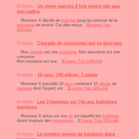
Enigme :
Un chien marche 2 fois moins vite que
son maître
Monsieur X décide de
marcher
jusqu'au sommet de la
montagne
de revenir. Cet aller-retour... (
Enigme Très
Difficile
)
Enigme :
Charade de consonnes qui ne dure pas
Mon
premier
est une
consonne
, Mon deuxième est une
consonne,
Mon troisième est une... (
Enigme Très Difficile
)
Enigme :
10 sacs, 100 pièces, 1 pesée
Monsieur X possède 10
sacs
contenant 10
pièces
de
monnaie
dont l'aspect est... (
Enigme Très Difficile
)
Enigme :
Les 3 hommes sur l'ile aux indigènes
menteurs
Monsieur X arriva sur une
île
sur laquelle les
indigènes
disent toujours des
mensonges
... (
Enigme Très Difficile
)
Enigme :
Le nombre moyen de bonbons dans