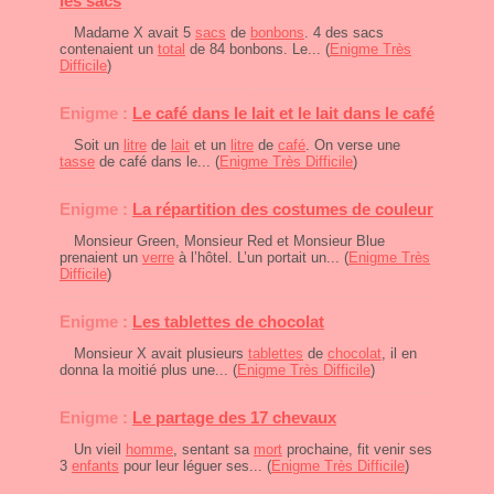
les sacs
Madame X avait 5
sacs
de
bonbons
. 4 des sacs
contenaient un
total
de 84 bonbons. Le... (
Enigme Très
Difficile
)
Enigme :
Le café dans le lait et le lait dans le café
Soit un
litre
de
lait
et un
litre
de
café
. On verse une
tasse
de café dans le... (
Enigme Très Difficile
)
Enigme :
La répartition des costumes de couleur
Monsieur Green, Monsieur Red et Monsieur Blue
prenaient un
verre
à l’hôtel. L’un portait un... (
Enigme Très
Difficile
)
Enigme :
Les tablettes de chocolat
Monsieur X avait plusieurs
tablettes
de
chocolat
, il en
donna la moitié plus une... (
Enigme Très Difficile
)
Enigme :
Le partage des 17 chevaux
Un vieil
homme
, sentant sa
mort
prochaine, fit venir ses
3
enfants
pour leur léguer ses... (
Enigme Très Difficile
)