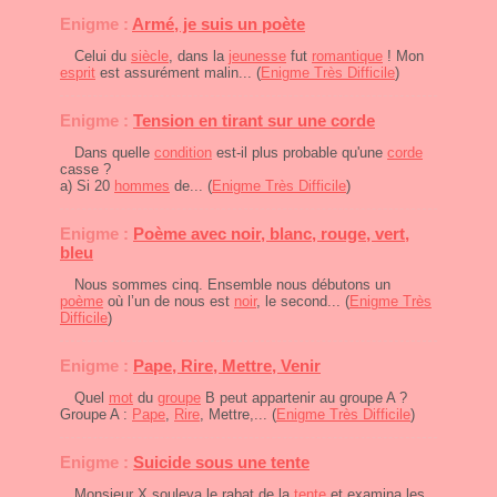
Enigme :
Armé, je suis un poète
Celui du
siècle
, dans la
jeunesse
fut
romantique
! Mon
esprit
est assurément malin... (
Enigme Très Difficile
)
Enigme :
Tension en tirant sur une corde
Dans quelle
condition
est-il plus probable qu'une
corde
casse ?
a) Si 20
hommes
de... (
Enigme Très Difficile
)
Enigme :
Poème avec noir, blanc, rouge, vert,
bleu
Nous sommes cinq. Ensemble nous débutons un
poème
où l’un de nous est
noir
, le second... (
Enigme Très
Difficile
)
Enigme :
Pape, Rire, Mettre, Venir
Quel
mot
du
groupe
B peut appartenir au groupe A ?
Groupe A :
Pape
,
Rire
, Mettre,... (
Enigme Très Difficile
)
Enigme :
Suicide sous une tente
Monsieur X souleva le rabat de la
tente
et examina les