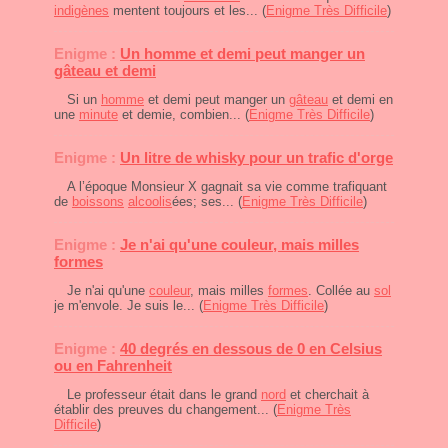
indigènes
mentent toujours et les... (
Enigme Très Difficile
)
Enigme :
Un homme et demi peut manger un
gâteau et demi
Si un
homme
et demi peut manger un
gâteau
et demi en
une
minute
et demie, combien... (
Enigme Très Difficile
)
Enigme :
Un litre de whisky pour un trafic d'orge
A l’époque Monsieur X gagnait sa vie comme trafiquant
de
boissons
alcoolis
ées; ses... (
Enigme Très Difficile
)
Enigme :
Je n'ai qu'une couleur, mais milles
formes
Je n'ai qu'une
couleur
, mais milles
formes
. Collée au
sol
je m'envole. Je suis le... (
Enigme Très Difficile
)
Enigme :
40 degrés en dessous de 0 en Celsius
ou en Fahrenheit
Le professeur était dans le grand
nord
et cherchait à
établir des preuves du changement... (
Enigme Très
Difficile
)