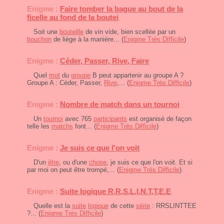
Enigme :
Faire tomber la bague au bout de la
ficelle au fond de la boutei
Soit une
bouteille
de vin vide, bien scellée par un
bouchon
de liège à la manière... (
Enigme Très Difficile
)
Enigme :
Céder, Passer, Rive, Faire
Quel
mot
du
groupe
B peut appartenir au groupe A ?
Groupe A : Céder, Passer,
Rive
,... (
Enigme Très Difficile
)
Enigme :
Nombre de match dans un tournoi
Un
tournoi
avec 765
participants
est organisé de façon
telle les
matchs
font... (
Enigme Très Difficile
)
Enigme :
Je suis ce que l'on voit
D'un
être
, ou d'une
chose
, je suis ce que l'on voit. Et si
par moi on peut être trompé,... (
Enigme Très Difficile
)
Enigme :
Suite logique R,R,S,L,I,N,T,T,E,E
Quelle est la
suite
logique
de cette
série
: RRSLINTTEE
?... (
Enigme Très Difficile
)