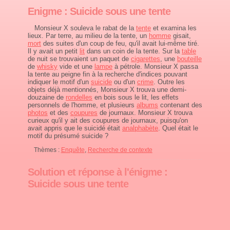
Enigme : Suicide sous une tente
Monsieur X souleva le rabat de la
tente
et examina les
lieux. Par terre, au milieu de la tente, un
homme
gisait,
mort
des suites d'un coup de feu, qu'il avait lui-même tiré.
Il y avait un petit
lit
dans un coin de la tente. Sur la
table
de nuit se trouvaient un paquet de
cigarettes
, une
bouteille
de
whisky
vide et une
lampe
à pétrole. Monsieur X passa
la tente au peigne fin à la recherche d'indices pouvant
indiquer le motif d'un
suicide
ou d'un
crime
. Outre les
objets déjà mentionnés, Monsieur X trouva une demi-
douzaine de
rondelles
en bois sous le lit, les effets
personnels de l'homme, et plusieurs
albums
contenant des
photos
et des
coupures
de journaux. Monsieur X trouva
curieux qu'il y ait des coupures de journaux, puisqu'on
avait appris que le suicidé était
analphabète
. Quel était le
motif du présumé suicide ?
Thèmes :
Enquête
,
Recherche de contexte
Solution et réponse à l'énigme :
Suicide sous une tente