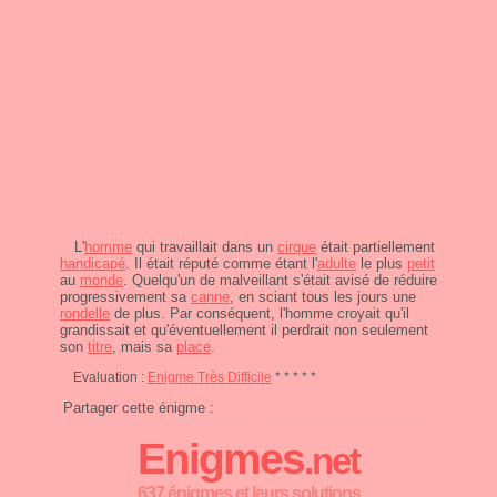
L'
homme
qui travaillait dans un
cirque
était partiellement
handicapé
. Il était réputé comme étant l'
adulte
le plus
petit
au
monde
. Quelqu'un de malveillant s'était avisé de réduire
progressivement sa
canne
, en sciant tous les jours une
rondelle
de plus. Par conséquent, l'homme croyait qu'il
grandissait et qu'éventuellement il perdrait non seulement
son
titre
, mais sa
place
.
Evaluation :
Enigme Très Difficile
* * * * *
Partager cette énigme :
Enigmes
.net
637 énigmes et leurs solutions