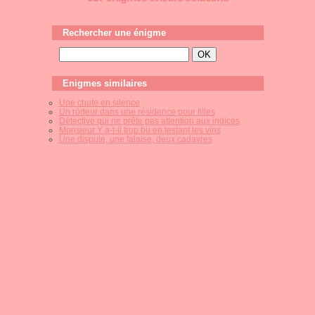
Rechercher une énigme
Enigmes similaires
Une chute en silence
Un rôdeur dans une résidence pour filles
Détective qui ne prête pas attention aux indices
Monsieur Y a-t-il trop bu en testant les vins
Une dispute, une falaise, deux cadavres