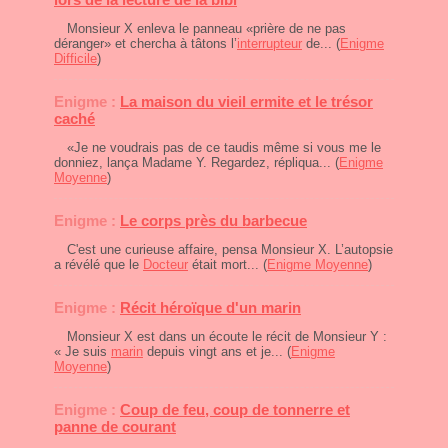
Monsieur X enleva le panneau «prière de ne pas
déranger» et chercha à tâtons l’
interrupteur
de... (
Enigme
Difficile
)
Enigme :
La maison du vieil ermite et le trésor
caché
«Je ne voudrais pas de ce taudis même si vous me le
donniez, lança Madame Y. Regardez, répliqua... (
Enigme
Moyenne
)
Enigme :
Le corps près du barbecue
C'est une curieuse affaire, pensa Monsieur X. L’autopsie
a révélé que le
Docteur
était mort... (
Enigme Moyenne
)
Enigme :
Récit héroïque d'un marin
Monsieur X est dans un écoute le récit de Monsieur Y :
« Je suis
marin
depuis vingt ans et je... (
Enigme
Moyenne
)
Enigme :
Coup de feu, coup de tonnerre et
panne de courant