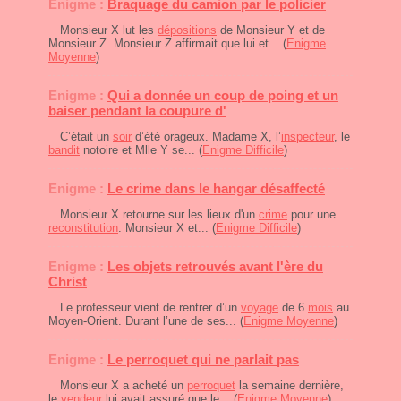
Enigme :
Braquage du camion par le policier
Monsieur X lut les
dépositions
de Monsieur Y et de
Monsieur Z. Monsieur Z affirmait que lui et... (
Enigme
Moyenne
)
Enigme :
Qui a donnée un coup de poing et un
baiser pendant la coupure d'
C’était un
soir
d’été orageux. Madame X, l’
inspecteur
, le
bandit
notoire et Mlle Y se... (
Enigme Difficile
)
Enigme :
Le crime dans le hangar désaffecté
Monsieur X retourne sur les lieux d'un
crime
pour une
reconstitution
. Monsieur X et... (
Enigme Difficile
)
Enigme :
Les objets retrouvés avant l'ère du
Christ
Le professeur vient de rentrer d’un
voyage
de 6
mois
au
Moyen-Orient. Durant l’une de ses... (
Enigme Moyenne
)
Enigme :
Le perroquet qui ne parlait pas
Monsieur X a acheté un
perroquet
la semaine dernière,
le
vendeur
lui avait assuré que le... (
Enigme Moyenne
)