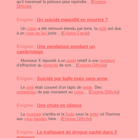
qu’il traversait la pelouse pour rejoindre... (
Enigme
Difficile
)
Enigme :
Un suicide maquillé en meurtre ?
Un
corps
a été retrouvé étendu par terre, la
mort
est due
à un
coup de feu
juste... (
Enigme Facile
)
Enigme :
Une pendaison pendant un
cambriolage
Monsieur X répondit à un
appel
relatif à une
tentative
d’effraction au
domicile
de son... (
Enigme Difficile
)
Enigme :
Suicide par balle mais sans arme
Le
pont
était couvert d’un tapis de
neige
. Des
empreintes
de pas menaient au
corps
... (
Enigme Difficile
)
Enigme :
Une chute en silence
La
musique
s'arrêta et la
foule
sous la
tente
vit l'homme
aux
yeux
bandés
faire... (
Enigme Difficile
)
Enigme :
Le trafiquant de drogue caché dans 3
maisons