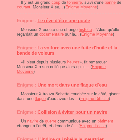
Il y eut un grand
coup
de
tonnerre
, suivi d'une
panne
de
courant
. Monsieur X se... (
Enigme Moyenne
)
Enigme :
Le rêve d'être une poule
Monsieur X écoute une étrange
histoire
: "Alors qu'elle
regardait un
documentaire
sur la... (
Enigme Moyenne
)
Enigme :
La voiture avec une fuite d'huile et la
bande de voleurs
«Il pleut depuis plusieurs
heures
», fit remarquer
Monsieur X à son collègue alors qu’ils... (
Enigme
Moyenne
)
Enigme :
Une mort dans une flaque d'eau
Monsieur X trouva Babette couchée sur le côté, gisant
dans une
flaque
d'eau avec des... (
Enigme Difficile
)
Enigme :
Collision à éviter pour un navire
Un
navire
de
guerre
communique avec un
bâtiment
étranger à l’arrêt, et demande à... (
Enigme Facile
)
Enigme :
L'indice qui révèle le meurtrier