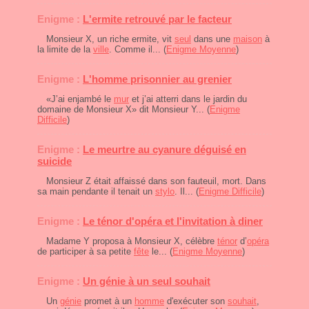
Enigme :
L'ermite retrouvé par le facteur
Monsieur X, un riche ermite, vit
seul
dans une
maison
à
la limite de la
ville
. Comme il... (
Enigme Moyenne
)
Enigme :
L'homme prisonnier au grenier
«J’ai enjambé le
mur
et j’ai atterri dans le jardin du
domaine de Monsieur X» dit Monsieur Y... (
Enigme
Difficile
)
Enigme :
Le meurtre au cyanure déguisé en
suicide
Monsieur Z était affaissé dans son fauteuil, mort. Dans
sa main pendante il tenait un
stylo
. Il... (
Enigme Difficile
)
Enigme :
Le ténor d'opéra et l'invitation à diner
Madame Y proposa à Monsieur X, célèbre
ténor
d’
opéra
de participer à sa petite
fête
le... (
Enigme Moyenne
)
Enigme :
Un génie à un seul souhait
Un
génie
promet à un
homme
d'exécuter son
souhait
,