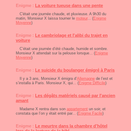
Enigme :
La voiture tueuse dans une pente
C'était une journée chaude, et pluvieuse. A 9h30 du
matin, Monsieur X laissa tourner le
moteur
... (
Enigme
Moyenne
)
Enigme :
Le cambriolage et l'alibi du trajet en
voiture
C’était une journée d’été chaude, humide et sombre.
Monsieur X attendait sur la pelouse lorsque... (
Enigme
Moyenne
)
Enigme :
Le suicide du boulanger émigré à Paris
Il y a 3 ans, Monsieur X émigra d’
Allemagne
de l’est et
s’installa à Paris. Monsieur X, qui... (
Enigme Difficile
)
Enigme :
Les dégâts matériels causé par l'ancien
amant
Madame X rentra dans son
appartement
un soir, et
constata que l’on y était entré par... (
Enigme Facile
)
Enigme :
Le meurtre dans la chambre d’hôtel
lors de la lecture de la bibl