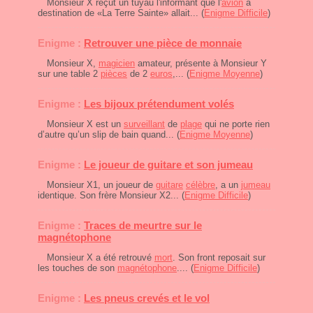
Monsieur X reçut un tuyau l'informant que l'
avion
à
destination de «La Terre Sainte» allait... (
Enigme Difficile
)
Enigme :
Retrouver une pièce de monnaie
Monsieur X,
magicien
amateur, présente à Monsieur Y
sur une table 2
pièces
de 2
euros
,... (
Enigme Moyenne
)
Enigme :
Les bijoux prétendument volés
Monsieur X est un
surveillant
de
plage
qui ne porte rien
d’autre qu’un slip de bain quand... (
Enigme Moyenne
)
Enigme :
Le joueur de guitare et son jumeau
Monsieur X1, un joueur de
guitare
célèbre
, a un
jumeau
identique. Son frère Monsieur X2... (
Enigme Difficile
)
Enigme :
Traces de meurtre sur le
magnétophone
Monsieur X a été retrouvé
mort
. Son front reposait sur
les touches de son
magnétophone
.... (
Enigme Difficile
)
Enigme :
Les pneus crevés et le vol