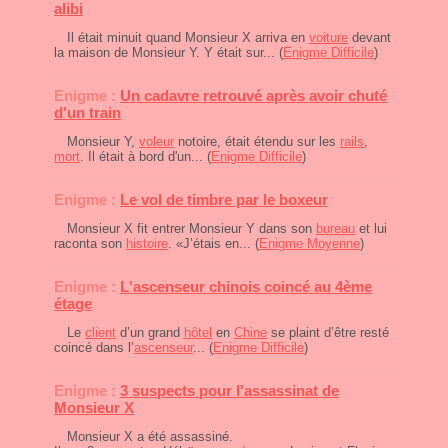
alibi
Il était minuit quand Monsieur X arriva en
voiture
devant
la maison de Monsieur Y. Y était sur... (
Enigme Difficile
)
Enigme :
Un cadavre retrouvé après avoir chuté
d'un train
Monsieur Y,
voleur
notoire, était étendu sur les
rails
,
mort
. Il était à bord d'un... (
Enigme Difficile
)
Enigme :
Le vol de timbre par le boxeur
Monsieur X fit entrer Monsieur Y dans son
bureau
et lui
raconta son
histoire
. «J’étais en... (
Enigme Moyenne
)
Enigme :
L'ascenseur chinois coincé au 4ème
étage
Le
client
d’un grand
hôtel
en
Chine
se plaint d’être resté
coincé dans l’
ascenseur
... (
Enigme Difficile
)
Enigme :
3 suspects pour l'assassinat de
Monsieur X
Monsieur X a été assassiné.