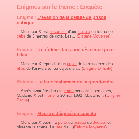
Enigmes sur le thème : Enquête
Enigme :
L'évasion de la cellule de prison
cubique
Monsieur X est
prisonnier
d'une
cellule
en forme de
cube
de 3 mètres de coté. Les... (
Enigme Moyenne
)
Enigme :
Un rôdeur dans une résidence pour
filles
Monsieur X répondit à un
appel
de la résidence des
filles
de l’université, au sujet d’un... (
Enigme Difficile
)
Enigme :
Le faux testament de la grand-mère
Après avoir été dans le
coma
pendant 2 semaines,
Madame X est
morte
le 20 mai 1991. Madame... (
Enigme
Facile
)
Enigme :
Meurtre déguisé en suicide
Monsieur X ouvrit la
porte
du
bureau
du
docteur
et
observa la scène. La
tête
du... (
Enigme Moyenne
)