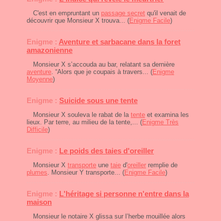
C'est en empruntant un
passage secret
qu'il venait de
découvrir que Monsieur X trouva... (
Enigme Facile
)
Enigme :
Aventure et sarbacane dans la foret
amazonienne
Monsieur X s’accouda au bar, relatant sa dernière
aventure
. “Alors que je coupais à travers... (
Enigme
Moyenne
)
Enigme :
Suicide sous une tente
Monsieur X souleva le rabat de la
tente
et examina les
lieux. Par terre, au milieu de la tente,... (
Enigme Très
Difficile
)
Enigme :
Le poids des taies d'oreiller
Monsieur X
transporte
une
taie
d'
oreiller
remplie de
plumes
. Monsieur Y transporte... (
Enigme Facile
)
Enigme :
L'héritage si personne n'entre dans la
maison
Monsieur le notaire X glissa sur l’herbe mouillée alors