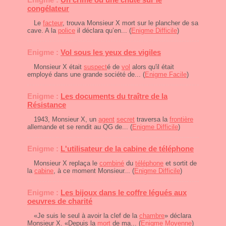
congélateur
Le
facteur
, trouva Monsieur X mort sur le plancher de sa
cave. A la
police
il déclara qu’en... (
Enigme Difficile
)
Enigme :
Vol sous les yeux des vigiles
Monsieur X était
suspect
é de
vol
alors qu'il était
employé dans une grande société de... (
Enigme Facile
)
Enigme :
Les documents du traître de la
Résistance
1943, Monsieur X, un
agent
secret
traversa la
frontière
allemande et se rendit au QG de... (
Enigme Difficile
)
Enigme :
L'utilisateur de la cabine de téléphone
Monsieur X replaça le
combiné
du
téléphone
et sortit de
la
cabine
, à ce moment Monsieur... (
Enigme Difficile
)
Enigme :
Les bijoux dans le coffre légués aux
oeuvres de charité
«Je suis le seul à avoir la clef de la
chambre
» déclara
Monsieur X. «Depuis la
mort
de ma... (
Enigme Moyenne
)