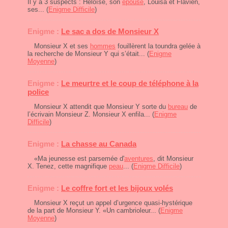
Il y a 3 suspects : Héloïse, son
épouse
, Louisa et Flavien,
ses... (
Enigme Difficile
)
Enigme :
Le sac a dos de Monsieur X
Monsieur X et ses
hommes
fouillèrent la toundra gelée à
la recherche de Monsieur Y qui s’était... (
Enigme
Moyenne
)
Enigme :
Le meurtre et le coup de téléphone à la
police
Monsieur X attendit que Monsieur Y sorte du
bureau
de
l’écrivain Monsieur Z. Monsieur X enfila... (
Enigme
Difficile
)
Enigme :
La chasse au Canada
«Ma jeunesse est parsemée d'
aventures
, dit Monsieur
X. Tenez, cette magnifique
peau
... (
Enigme Difficile
)
Enigme :
Le coffre fort et les bijoux volés
Monsieur X reçut un appel d’urgence quasi-hystérique
de la part de Monsieur Y. «Un cambrioleur... (
Enigme
Moyenne
)