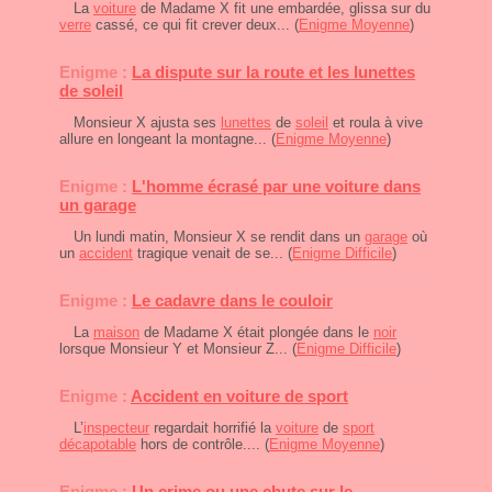
La
voiture
de Madame X fit une embardée, glissa sur du
verre
cassé, ce qui fit crever deux... (
Enigme Moyenne
)
Enigme :
La dispute sur la route et les lunettes
de soleil
Monsieur X ajusta ses
lunettes
de
soleil
et roula à vive
allure en longeant la montagne... (
Enigme Moyenne
)
Enigme :
L'homme écrasé par une voiture dans
un garage
Un lundi matin, Monsieur X se rendit dans un
garage
où
un
accident
tragique venait de se... (
Enigme Difficile
)
Enigme :
Le cadavre dans le couloir
La
maison
de Madame X était plongée dans le
noir
lorsque Monsieur Y et Monsieur Z... (
Enigme Difficile
)
Enigme :
Accident en voiture de sport
L’
inspecteur
regardait horrifié la
voiture
de
sport
décapotable
hors de contrôle.... (
Enigme Moyenne
)
Enigme :
Un crime ou une chute sur le