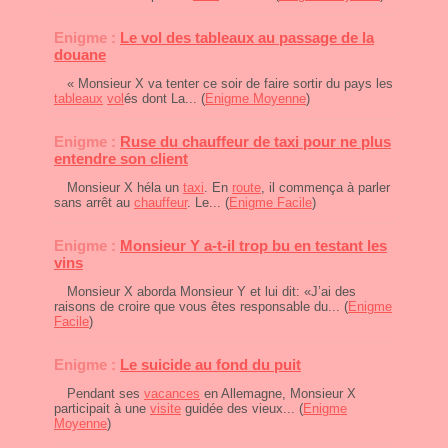
Enigme :
Le vol des tableaux au passage de la
douane
« Monsieur X va tenter ce soir de faire sortir du pays les
tableaux
vol
és dont La... (
Enigme Moyenne
)
Enigme :
Ruse du chauffeur de taxi pour ne plus
entendre son client
Monsieur X héla un
taxi
. En
route
, il commença à parler
sans arrêt au
chauffeur
. Le... (
Enigme Facile
)
Enigme :
Monsieur Y a-t-il trop bu en testant les
vins
Monsieur X aborda Monsieur Y et lui dit: «J’ai des
raisons de croire que vous êtes responsable du... (
Enigme
Facile
)
Enigme :
Le suicide au fond du puit
Pendant ses
vacances
en Allemagne, Monsieur X
participait à une
visite
guidée des vieux... (
Enigme
Moyenne
)