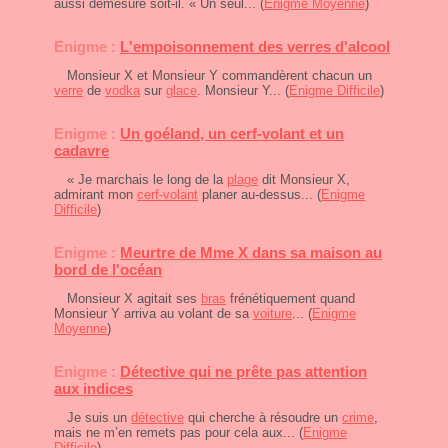
aussi démesuré soit-il. « Un seul... (
Enigme Moyenne
)
Enigme :
L'empoisonnement des verres d'alcool
Monsieur X et Monsieur Y commandèrent chacun un
verre
de
vodka
sur
glace
. Monsieur Y... (
Enigme Difficile
)
Enigme :
Un goéland, un cerf-volant et un
cadavre
« Je marchais le long de la
plage
dit Monsieur X,
admirant mon
cerf-volant
planer au-dessus... (
Enigme
Difficile
)
Enigme :
Meurtre de Mme X dans sa maison au
bord de l'océan
Monsieur X agitait ses
bras
frénétiquement quand
Monsieur Y arriva au volant de sa
voiture
... (
Enigme
Moyenne
)
Enigme :
Détective qui ne prête pas attention
aux indices
Je suis un
détective
qui cherche à résoudre un
crime
,
mais ne m’en remets pas pour cela aux... (
Enigme
Difficile
)