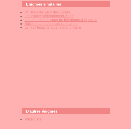
Enigmes similaires
Vol sous les yeux des vigiles
Les bijoux prétendument volés
Le meurtre et le coup de téléphone à la police
Suicide par balle mais sans arme
Le faux testament de la grand-mère
D'autres énigmes
Prise2Tete