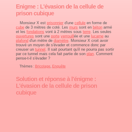
Enigme : L'évasion de la cellule de
prison cubique
Monsieur X est
prisonnier
d'une
cellule
en forme de
cube
de 3 mètres de coté. Les
murs
sont en
béton
armé
et les
fondations
vont à 2 mètres sous
terre
. Les seules
ouvertures
sont une
porte
verrouill
ée et une
lucarne
au
plafond
d'un mètre de
diamètre
. Monsieur X croit avoir
trouvé un moyen de s'évader et commence donc par
creuser un
tunnel
. Il sait pourtant qu'il ne pourra pas sortir
par ce tunnel mais cela fait partie de son
plan
. Comment
pense-t-il s'évader ?
Thèmes :
Bricolage
,
Enquête
Solution et réponse à l'énigme :
L'évasion de la cellule de prison
cubique