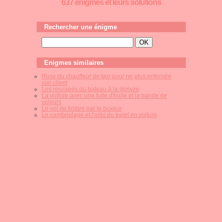
637 énigmes et leurs solutions
Rechercher une énigme
Enigmes similaires
Ruse du chauffeur de taxi pour ne plus entendre
son client
Les rescapés du bateau à la dérivze
La voiture avec une fuite d'huile et la bande de
voleurs
Le vol de timbre par le boxeur
Le cambriolage et l'alibi du trajet en voiture