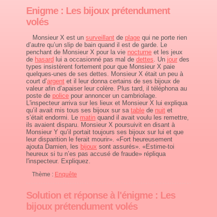
Enigme : Les bijoux prétendument
volés
Monsieur X est un
surveillant
de
plage
qui ne porte rien
d’autre qu’un slip de bain quand il est de garde. Le
penchant de Monsieur X pour la vie
nocturne
et les jeux
de
hasard
lui a occasionné pas mal de
dettes
. Un
jour
des
types insistèrent fortement pour que Monsieur X paie
quelques-unes de ses dettes. Monsieur X était un peu à
court d’
argent
et il leur donna certains de ses bijoux de
valeur afin d’apaiser leur colère. Plus tard, il téléphona au
poste de
police
pour annoncer un cambriolage.
L'inspecteur arriva sur les lieux et Monsieur X lui expliqua
qu’il avait mis tous ses bijoux sur sa
table
de
nuit
et
s’était endormi. Le
matin
quand il avait voulu les remettre,
ils avaient disparu. Monsieur X poursuivit en disant à
Monsieur Y qu’il portait toujours ses bijoux sur lui et que
leur disparition le ferait mourir». «Fort heureusement
ajouta Damien, les
bijoux
sont assurés». «Estime-toi
heureux si tu n’es pas accusé de fraude» répliqua
l'inspecteur. Expliquez.
Thème :
Enquête
Solution et réponse à l'énigme : Les
bijoux prétendument volés