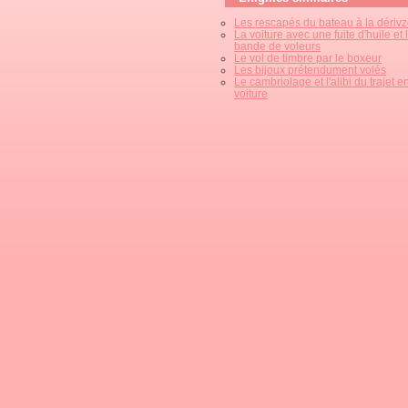
Les rescapés du bateau à la dériv
La voiture avec une fuite d'huile et 
bande de voleurs
Le vol de timbre par le boxeur
Les bijoux prétendument volés
Le cambriolage et l'alibi du trajet e
voiture