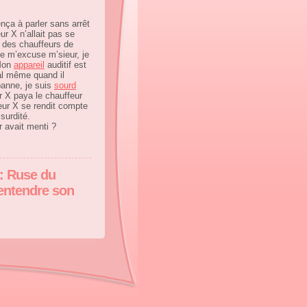
nça à parler sans arrêt
r X n’allait pas se
u des chauffeurs de
Je m’excuse m’sieur, je
 Mon
appareil
auditif est
al même quand il
panne, je suis
sourd
r X paya le chauffeur
eur X se rendit compte
surdité.
 avait menti ?
 : Ruse du
 entendre son