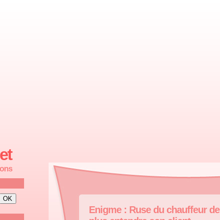
et
ions
Enigme : Ruse du chauffeur de 