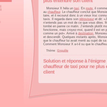
plus entendre son client
ze
Monsieur X héla un
taxi
. En
route
, il comme
la
au
chauffeur
. Le chauffeur conclut que Monsieu
taire, et il recourut donc à un vieux truc conn
taxis. Il regarda dans son
rétroviseur
et dit: «
n
n’entends pas un mot de ce que vous dites.
tombé en panne ce matin. J’entends plutôt m
fonctionne, mais croyez-moi, quand il est en 
comme un pot». Arrivé à
destination
, Monsieu
et descendit. Quelques instants après, Monsi
que le chauffeur lui avait menti au sujet de sa 
Comment Monsieur X a-t-il su que le chauffeur
Thème :
Enquête
Solution et réponse à l'énigme
chauffeur de taxi pour ne plus
client