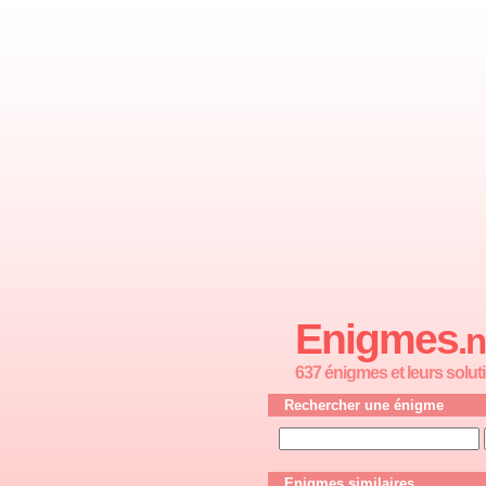
Enigmes
.n
637 énigmes et leurs solut
Rechercher une énigme
Enigmes similaires