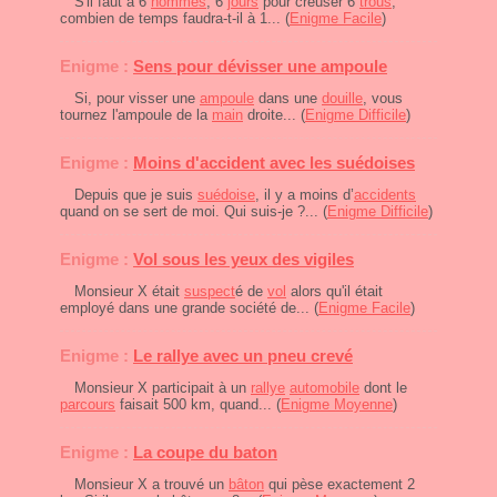
S'il faut à 6
hommes
, 6
jours
pour creuser 6
trous
,
combien de temps faudra-t-il à 1... (
Enigme Facile
)
Enigme :
Sens pour dévisser une ampoule
Si, pour visser une
ampoule
dans une
douille
, vous
tournez l'ampoule de la
main
droite... (
Enigme Difficile
)
Enigme :
Moins d'accident avec les suédoises
Depuis que je suis
suédoise
, il y a moins d’
accidents
quand on se sert de moi. Qui suis-je ?... (
Enigme Difficile
)
Enigme :
Vol sous les yeux des vigiles
Monsieur X était
suspect
é de
vol
alors qu'il était
employé dans une grande société de... (
Enigme Facile
)
Enigme :
Le rallye avec un pneu crevé
Monsieur X participait à un
rallye
automobile
dont le
parcours
faisait 500 km, quand... (
Enigme Moyenne
)
Enigme :
La coupe du baton
Monsieur X a trouvé un
bâton
qui pèse exactement 2