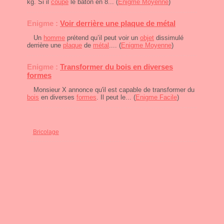
kg. Si il
coupe
le bâton en 8... (
Enigme Moyenne
)
Enigme :
Voir derrière une plaque de métal
Un
homme
prétend qu’il peut voir un
objet
dissimulé
derrière une
plaque
de
métal
.... (
Enigme Moyenne
)
Enigme :
Transformer du bois en diverses
formes
Monsieur X annonce qu'il est capable de transformer du
bois
en diverses
formes
. Il peut le... (
Enigme Facile
)
Bricolage