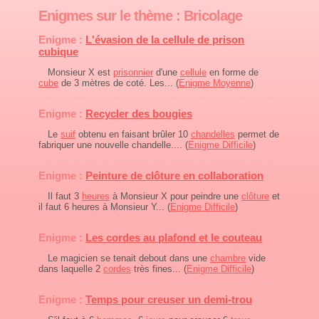
Enigmes sur le thème : Bricolage
Enigme :
L'évasion de la cellule de prison
cubique
Monsieur X est
prisonnier
d'une
cellule
en forme de
cube
de 3 mètres de coté. Les... (
Enigme Moyenne
)
Enigme :
Recycler des bougies
Le
suif
obtenu en faisant brûler 10
chandelles
permet de
fabriquer une nouvelle chandelle.... (
Enigme Difficile
)
Enigme :
Peinture de clôture en collaboration
Il faut 3
heures
à Monsieur X pour peindre une
clôture
et
il faut 6 heures à Monsieur Y... (
Enigme Difficile
)
Enigme :
Les cordes au plafond et le couteau
Le magicien se tenait debout dans une
chambre
vide
dans laquelle 2
cordes
très fines... (
Enigme Difficile
)
Enigme :
Temps pour creuser un demi-trou