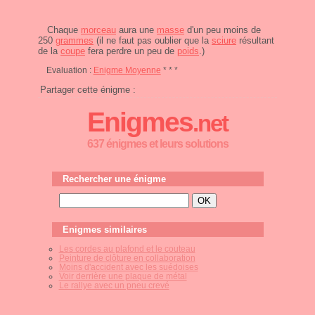
Chaque
morceau
aura une
masse
d'un peu moins de
250
grammes
(il ne faut pas oublier que la
sciure
résultant
de la
coupe
fera perdre un peu de
poids
.)
Evaluation :
Enigme Moyenne
* * *
Partager cette énigme :
Enigmes
.net
637 énigmes et leurs solutions
Rechercher une énigme
Enigmes similaires
Les cordes au plafond et le couteau
Peinture de clôture en collaboration
Moins d'accident avec les suédoises
Voir derrière une plaque de métal
Le rallye avec un pneu crevé