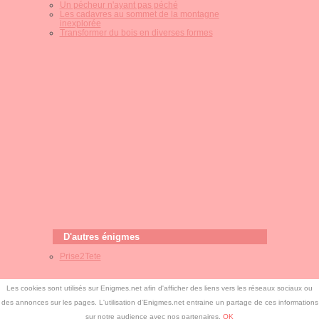
Un pécheur n'ayant pas péché
Les cadavres au sommet de la montagne
inexplorée
Transformer du bois en diverses formes
D'autres énigmes
Prise2Tete
Les cookies sont utilisés sur Enigmes.net afin d'afficher des liens vers les réseaux sociaux ou
des annonces sur les pages. L'utilisation d'Enigmes.net entraine un partage de ces informations
©
Enigmes.net
-
Free CSS Templates
-
Enigmes.net
sur notre audience avec nos partenaires.
OK