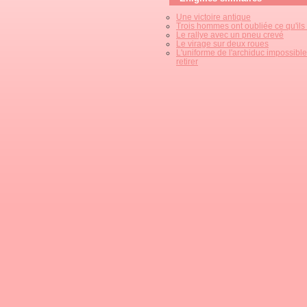
Une victoire antique
Trois hommes ont oubliée ce qu'ils o
Le rallye avec un pneu crevé
Le virage sur deux roues
L'uniforme de l'archiduc impossible
retirer