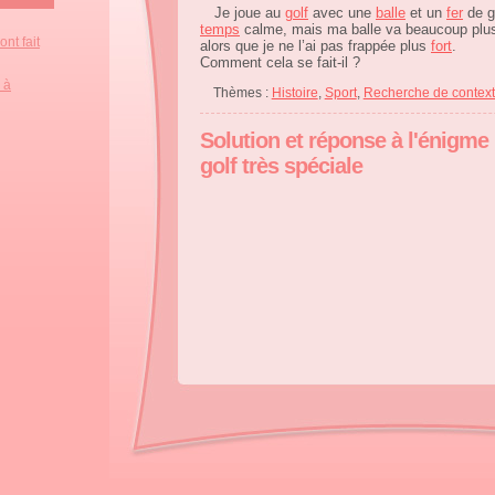
Je joue au
golf
avec une
balle
et un
fer
de g
temps
calme, mais ma balle va beaucoup pl
nt fait
alors que je ne l’ai pas frappée plus
fort
.
Comment cela se fait-il ?
 à
Thèmes :
Histoire
,
Sport
,
Recherche de contex
Solution et réponse à l'énigme 
golf très spéciale