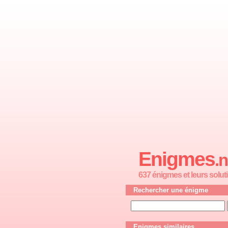
Enigmes
.n
637 énigmes et leurs solut
Rechercher une énigme
Enigmes similaires