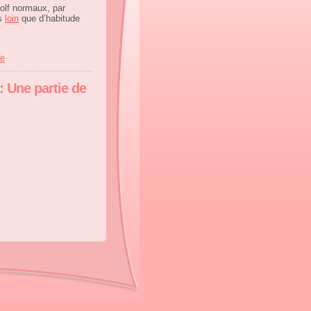
olf normaux, par
us
loin
que d’habitude
te
: Une partie de