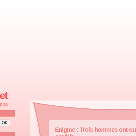
et
ions
Enigme : Trois hommes ont oub