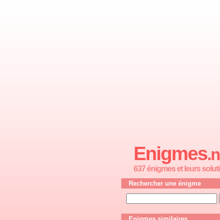
Enigmes
.n
637 énigmes et leurs solut
Rechercher une énigme
Enigmes similaires