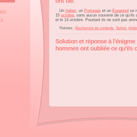
ont fait
Un
Italien
, un
Portugais
et un
Espagnol
se r
ient
15
octobre
, sans aucun souvenir de ce qu’ils au
 à
et le 14 octobre. Pourtant ils ne sont pas am
Thèmes :
Recherche de contexte
,
Temps
,
Histo
Solution et réponse à l'énigme 
hommes ont oubliée ce qu'ils on