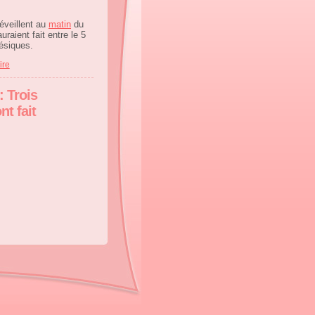
éveillent au
matin
du
raient fait entre le 5
nésiques.
ire
: Trois
t fait