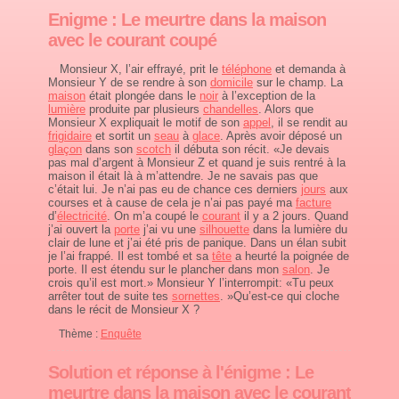
Enigme : Le meurtre dans la maison
avec le courant coupé
Monsieur X, l’air effrayé, prit le
téléphone
et demanda à
Monsieur Y de se rendre à son
domicile
sur le champ. La
maison
était plongée dans le
noir
à l’exception de la
lumière
produite par plusieurs
chandelles
. Alors que
Monsieur X expliquait le motif de son
appel
, il se rendit au
frigidaire
et sortit un
seau
à
glace
. Après avoir déposé un
glaçon
dans son
scotch
il débuta son récit. «Je devais
pas mal d’argent à Monsieur Z et quand je suis rentré à la
maison il était là à m’attendre. Je ne savais pas que
c’était lui. Je n’ai pas eu de chance ces derniers
jours
aux
courses et à cause de cela je n’ai pas payé ma
facture
d’
électricité
. On m’a coupé le
courant
il y a 2 jours. Quand
j’ai ouvert la
porte
j’ai vu une
silhouette
dans la lumière du
clair de lune et j’ai été pris de panique. Dans un élan subit
je l’ai frappé. Il est tombé et sa
tête
a heurté la poignée de
porte. Il est étendu sur le plancher dans mon
salon
. Je
crois qu’il est mort.» Monsieur Y l’interrompit: «Tu peux
arrêter tout de suite tes
sornettes
. »Qu’est-ce qui cloche
dans le récit de Monsieur X ?
Thème :
Enquête
Solution et réponse à l'énigme : Le
meurtre dans la maison avec le courant