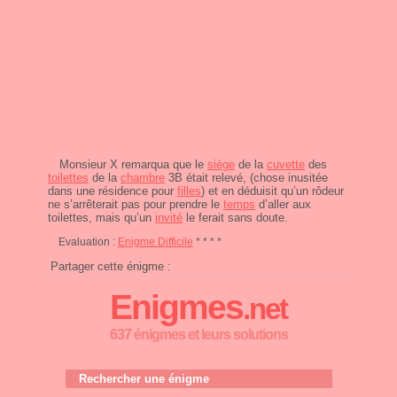
Monsieur X remarqua que le
siège
de la
cuvette
des
toilettes
de la
chambre
3B était relevé, (chose inusitée
dans une résidence pour
filles
) et en déduisit qu’un rôdeur
ne s’arrêterait pas pour prendre le
temps
d’aller aux
toilettes, mais qu’un
invité
le ferait sans doute.
Evaluation :
Enigme Difficile
* * * *
Partager cette énigme :
Enigmes
.net
637 énigmes et leurs solutions
Rechercher une énigme