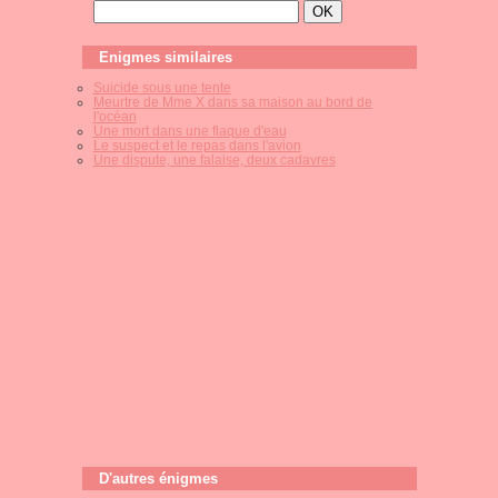
Enigmes similaires
Suicide sous une tente
Meurtre de Mme X dans sa maison au bord de
l'océan
Une mort dans une flaque d'eau
Le suspect et le repas dans l'avion
Une dispute, une falaise, deux cadavres
D'autres énigmes