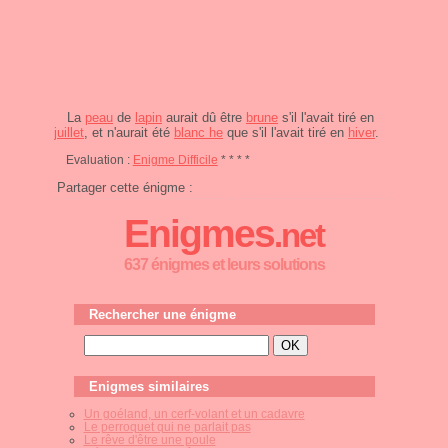
La
peau
de
lapin
aurait dû être
brune
s'il l'avait tiré en
juillet
, et n'aurait été
blanc he
que s'il l'avait tiré en
hiver
.
Evaluation :
Enigme Difficile
* * * *
Partager cette énigme :
Enigmes
.net
637 énigmes et leurs solutions
Rechercher une énigme
Enigmes similaires
Un goéland, un cerf-volant et un cadavre
Le perroquet qui ne parlait pas
Le rêve d'être une poule