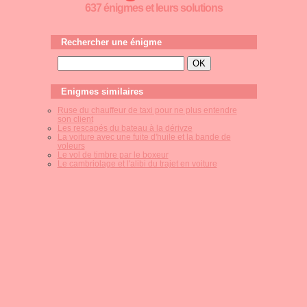
637 énigmes et leurs solutions
Rechercher une énigme
Enigmes similaires
Ruse du chauffeur de taxi pour ne plus entendre
son client
Les rescapés du bateau à la dérivze
La voiture avec une fuite d'huile et la bande de
voleurs
Le vol de timbre par le boxeur
Le cambriolage et l'alibi du trajet en voiture