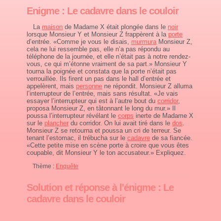
Enigme : Le cadavre dans le couloir
La
maison
de Madame X était plongée dans le
noir
lorsque Monsieur Y et Monsieur Z frappèrent à la
porte
d’entrée. «Comme je vous le disais,
murmura
Monsieur Z,
cela ne lui ressemble pas, elle n’a pas répondu au
téléphone de la journée, et elle n’était pas à notre rendez-
vous, ce qui m’étonne vraiment de sa part.» Monsieur Y
tourna la poignée et constata que la porte n’était pas
verrouillée. Ils firent un pas dans le hall d’entrée et
appelèrent, mais
personne
ne répondit. Monsieur Z alluma
l’interrupteur de l’entrée, mais sans résultat. «Je vais
essayer l’interrupteur qui est à l’autre bout du
corridor
,
proposa Monsieur Z, en tâtonnant le long du mur.» Il
poussa l’interrupteur révélant le
corps
inerte de Madame X
sur le
plancher
du corridor. On lui avait tiré dans le
dos
.
Monsieur Z se retourna et poussa un cri de terreur. Se
tenant l’estomac, il trébucha sur le
cadavre
de sa fiancée.
«Cette petite mise en scène porte à croire que vous êtes
coupable, dit Monsieur Y le ton accusateur.» Expliquez.
Thème :
Enquête
Solution et réponse à l'énigme : Le
cadavre dans le couloir