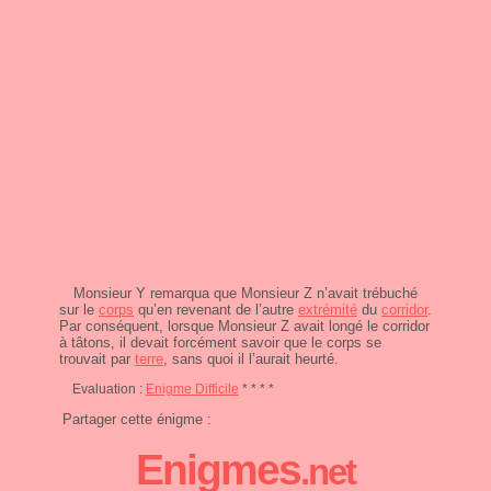
Monsieur Y remarqua que Monsieur Z n’avait trébuché
sur le
corps
qu’en revenant de l’autre
extrémité
du
corridor
.
Par conséquent, lorsque Monsieur Z avait longé le corridor
à tâtons, il devait forcément savoir que le corps se
trouvait par
terre
, sans quoi il l’aurait heurté.
Evaluation :
Enigme Difficile
* * * *
Partager cette énigme :
Enigmes
.net