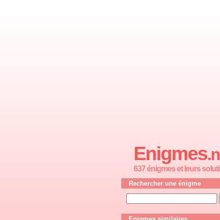
Enigmes
.n
637 énigmes et leurs solut
Rechercher une énigme
Enigmes similaires