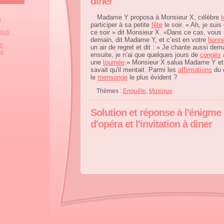
diner
Madame Y proposa à Monsieur X, célèbre
t
n
participer à sa petite
fête
le soir. « Ah, je sui
plus
ce soir » dit Monsieur X. «Dans ce cas, vous
demain, dit Madame Y, et c’est en votre
honn
ze
un air de regret et dit : « Je chante aussi de
la
ensuite, je n’ai que quelques jours de
congés
une
tournée
.» Monsieur X salua Madame Y et
savait qu'il mentait. Parmi les
affirmations
du c
le
mensonge
le plus évident ?
Thèmes :
Enquête
,
Musique
Solution et réponse à l'énigme 
d'opéra et l'invitation à diner