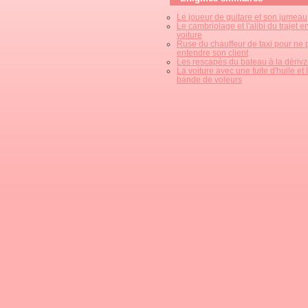
Le joueur de guitare et son jumeau
Le cambriolage et l'alibi du trajet e
voiture
Ruse du chauffeur de taxi pour ne 
entendre son client
Les rescapés du bateau à la dériv
La voiture avec une fuite d'huile et 
bande de voleurs