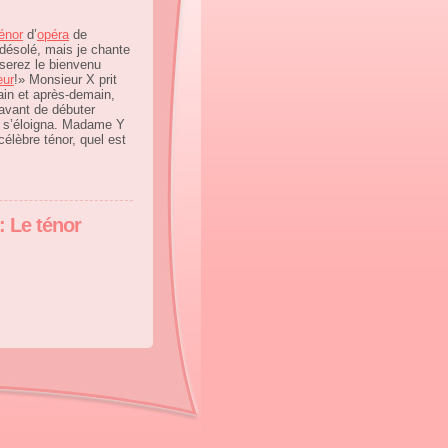
énor
d’
opéra
de
s désolé, mais je chante
 serez le bienvenu
eur
!» Monsieur X prit
main et après-demain,
avant de débuter
 s’éloigna. Madame Y
élèbre ténor, quel est
: Le ténor