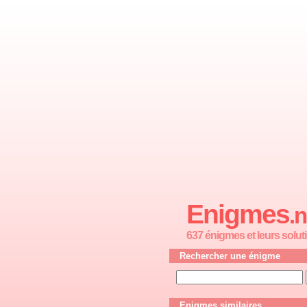
Enigmes
.n
637 énigmes et leurs solut
Rechercher une énigme
Enigmes similaires