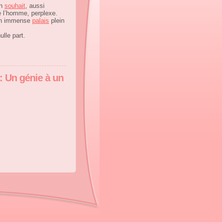
on
souhait
, aussi
e l’homme, perplexe.
 un immense
palais
plein
ulle part.
: Un génie à un