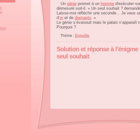
Un
génie
promet à un
homme
d'exécuter s
ze
démesuré soit-il. « Un seul souhait ? demand
la
Laisse-moi réfléchir une seconde... Je veux
d’
or
et de
diamants
. »
Le génie s’évanouit mais le palais n’apparaît n
Pourquoi ?
plus
Thème :
Enquête
Solution et réponse à l'énigme 
seul souhait