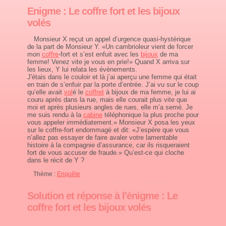
Enigme : Le coffre fort et les bijoux
volés
Monsieur X reçut un appel d’urgence quasi-hystérique
de la part de Monsieur Y. «Un cambrioleur vient de forcer
mon
coffre
-fort et s’est enfuit avec les
bijoux
de ma
femme! Venez vite je vous en prie!» Quand X arriva sur
les lieux, Y lui relata les évènements.
J'étais dans le couloir et là j’ai aperçu une femme qui était
en train de s’enfuir par la porte d’entrée. J’ai vu sur le coup
qu’elle avait
vol
é le
coffret
à bijoux de ma femme, je lui ai
couru après dans la rue, mais elle courait plus vite que
moi et après plusieurs angles de rues, elle m’a semé. Je
me suis rendu à la
cabine
téléphonique la plus proche pour
vous appeler immédiatement.» Monsieur X posa les yeux
sur le coffre-fort endommagé et dit: «J’espère que vous
n’allez pas essayer de faire avaler votre lamentable
histoire à la compagnie d’assurance, car ils risqueraient
fort de vous accuser de fraude.» Qu’est-ce qui cloche
dans le récit de Y ?
Thème :
Enquête
Solution et réponse à l'énigme : Le
coffre fort et les bijoux volés