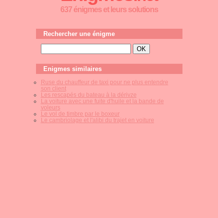
637 énigmes et leurs solutions
Rechercher une énigme
Enigmes similaires
Ruse du chauffeur de taxi pour ne plus entendre
son client
Les rescapés du bateau à la dérivze
La voiture avec une fuite d'huile et la bande de
voleurs
Le vol de timbre par le boxeur
Le cambriolage et l'alibi du trajet en voiture