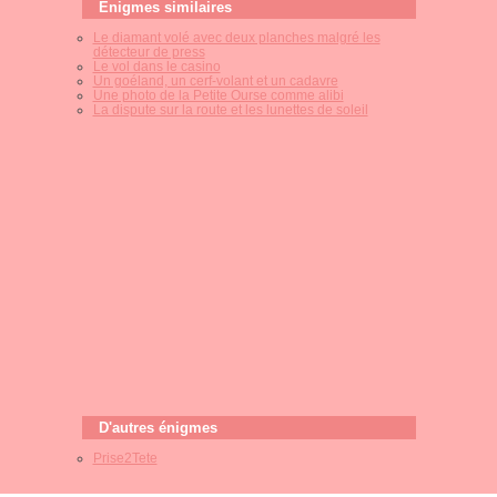
Enigmes similaires
Le diamant volé avec deux planches malgré les
détecteur de press
Le vol dans le casino
Un goéland, un cerf-volant et un cadavre
Une photo de la Petite Ourse comme alibi
La dispute sur la route et les lunettes de soleil
D'autres énigmes
Prise2Tete