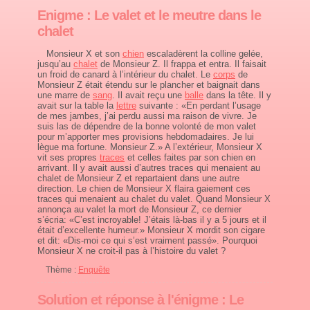
Enigme : Le valet et le meutre dans le
chalet
Monsieur X et son
chien
escaladèrent la colline gelée,
jusqu’au
chalet
de Monsieur Z. Il frappa et entra. Il faisait
un froid de canard à l’intérieur du chalet. Le
corps
de
Monsieur Z était étendu sur le plancher et baignait dans
une marre de
sang
. Il avait reçu une
balle
dans la tête. Il y
avait sur la table la
lettre
suivante : «En perdant l’usage
de mes jambes, j’ai perdu aussi ma raison de vivre. Je
suis las de dépendre de la bonne volonté de mon valet
pour m’apporter mes provisions hebdomadaires. Je lui
lègue ma fortune. Monsieur Z.» A l’extérieur, Monsieur X
vit ses propres
traces
et celles faites par son chien en
arrivant. Il y avait aussi d’autres traces qui menaient au
chalet de Monsieur Z et repartaient dans une autre
direction. Le chien de Monsieur X flaira gaiement ces
traces qui menaient au chalet du valet. Quand Monsieur X
annonça au valet la mort de Monsieur Z, ce dernier
s’écria: «C’est incroyable! J’étais là-bas il y a 5 jours et il
était d’excellente humeur.» Monsieur X mordit son cigare
et dit: «Dis-moi ce qui s’est vraiment passé». Pourquoi
Monsieur X ne croit-il pas à l’histoire du valet ?
Thème :
Enquête
Solution et réponse à l'énigme : Le