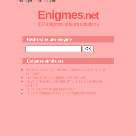
Partager cette énigme :
Enigmes
.net
637 énigmes et leurs solutions
Rechercher une énigme
Enigmes similaires
Ruse du chauffeur de taxi pour ne plus entendre
son client
Les rescapés du bateau à la dérivze
La voiture avec une fuite d'huile et la bande de
voleurs
Le vol de timbre par le boxeur
Le cambriolage et l'alibi du trajet en voiture