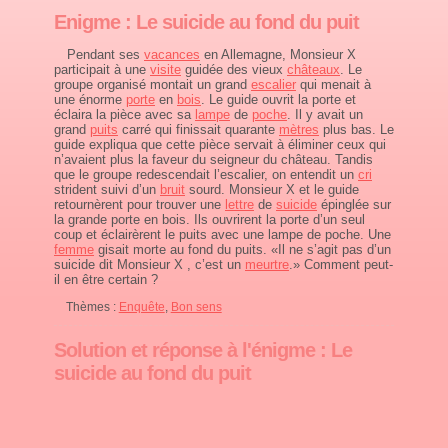
Enigme : Le suicide au fond du puit
Pendant ses
vacances
en Allemagne, Monsieur X
participait à une
visite
guidée des vieux
châteaux
. Le
groupe organisé montait un grand
escalier
qui menait à
une énorme
porte
en
bois
. Le guide ouvrit la porte et
éclaira la pièce avec sa
lampe
de
poche
. Il y avait un
grand
puits
carré qui finissait quarante
mètres
plus bas. Le
guide expliqua que cette pièce servait à éliminer ceux qui
n’avaient plus la faveur du seigneur du château. Tandis
que le groupe redescendait l’escalier, on entendit un
cri
strident suivi d’un
bruit
sourd. Monsieur X et le guide
retournèrent pour trouver une
lettre
de
suicide
épinglée sur
la grande porte en bois. Ils ouvrirent la porte d’un seul
coup et éclairèrent le puits avec une lampe de poche. Une
femme
gisait morte au fond du puits. «Il ne s’agit pas d’un
suicide dit Monsieur X , c’est un
meurtre
.» Comment peut-
il en être certain ?
Thèmes :
Enquête
,
Bon sens
Solution et réponse à l'énigme : Le
suicide au fond du puit