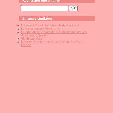
Rechercher une énigme
Enigmes similaires
Monsieur Y a-t-il trop bu en testant les vins
Le sac a dos de Monsieur X
Le diamant volé avec deux planches malgré les
détecteur de press
Vieillir sur Mars
Meurtre de Mme X dans sa maison au bord de
l'océan