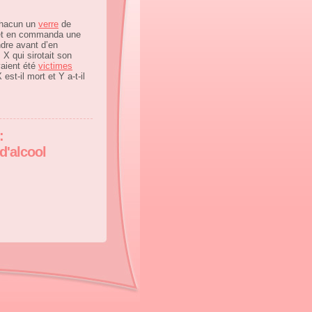
chacun un
verre
de
 et en commanda une
endre avant d’en
 qui sirotait son
aient été
victimes
est-il mort et Y a-t-il
:
d'alcool