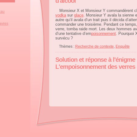
d'alcool
Monsieur X et Monsieur Y commandèrent 
 au
vodka
sur
glace
. Monsieur Y avala la sienne
autre qu’il avala d’un trait puis il décida d’att
avres
commander une troisième. Pendant ce temps, X
verre, tomba raide mort. Les deux hommes av
d’une tentative d’em
poisonnement
. Pourquoi X 
survécu ?
Thèmes :
Recherche de contexte
,
Enquête
Solution et réponse à l'énigme 
L'empoisonnement des verres 