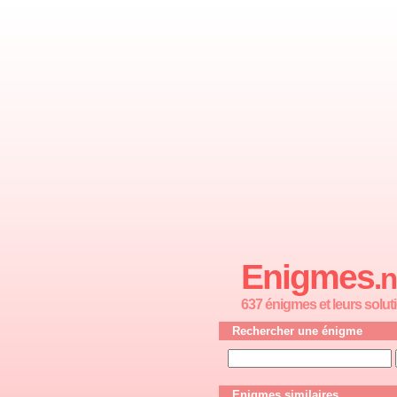
Enigmes
.n
637 énigmes et leurs solut
Rechercher une énigme
Enigmes similaires