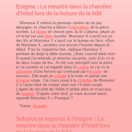
Enigme : Le meurtre dans la chambre
d’hôtel lors de la lecture de la bibl
Monsieur X enleva le panneau «prière de ne pas
déranger» et chercha à tâtons l’
interrupteur
de la pièce
sombre. La
lampe
de chevet près du lit s’alluma, jetant un
vif éclat sur une
bible
ouverte. Monsieur X s’assit sur un
des lits et Monsieur Y s’assit sur le bureau en face. «Bon,
dit Monsieur X, racontez-moi encore l’histoire depuis le
début. Pour la cinquième fois, répliqua Monsieur Y,
pointant du doigt la bible ouverte, j’étais couché dans mon
lit quand j’ai entendu un énorme vacarme, suivi d’un cri et
de deux coups de feu. Je me suis précipité vers la porte,
je l’ai ouverte et j’ai regardé dans le
couloir
où j’ai vu la
silhouette
d’une femme qui s’enfuyait par l’
escalier
de
secours. Elle avait un
pistolet
à la main et portait une
écharpe
rouge. J’ai couru jusqu’à la
chambre
de Monsieur
Z à l’autre bout du couloir, pour voir s’il était vivant.
L’agent de sécurité de l’hôtel m’arrêta alors et m’accusa
du
meurtre
. D’après votre récit, je vous accuse aussi,
répondit Monsieur X.» Pourquoi ?
Thème :
Enquête
Solution et réponse à l'énigme : Le
meurtre dans la chambre d’hôtel lors