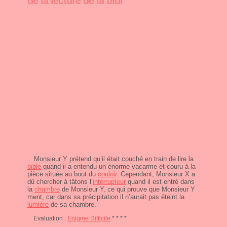
de la lecture de la bibl
Monsieur Y prétend qu’il était couché en train de lire la
bible
quand il a entendu un énorme vacarme et couru à la
pièce située au bout du
couloir
. Cependant, Monsieur X a
dû chercher à tâtons l’
interrupteur
quand il est entré dans
la
chambre
de Monsieur Y, ce qui prouve que Monsieur Y
ment, car dans sa précipitation il n’aurait pas éteint la
lumière
de sa chambre.
Evaluation :
Enigme Difficile
* * * *