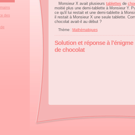
Monsieur X avait plusieurs
tablettes
de
cho
 mains
moitié plus une demi-tablette à Monsieur Y. Pu
ce qu'il lui restait et une demi-tablette à Mon
ce des
il restait à Monsieur X une seule tablette. Co
chocolat avait-il au début ?
 de
Thème :
Mathématiques
Solution et réponse à l'énigme 
de chocolat