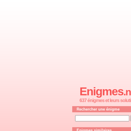
Enigmes
.n
637 énigmes et leurs solut
Rechercher une énigme
Enigmes similaires