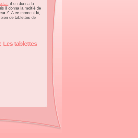
colat
, il en donna la
is il donna la moitié de
sieur Z. A ce moment-là,
mbien de tablettes de
: Les tablettes