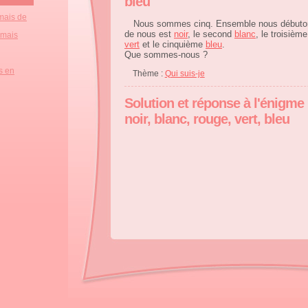
bleu
mais de
Nous sommes cinq. Ensemble nous début
de nous est
noir
, le second
blanc
, le troisièm
 mais
vert
et le cinquième
bleu
.
Que sommes-nous ?
s en
Thème :
Qui suis-je
Solution et réponse à l'énigme
noir, blanc, rouge, vert, bleu