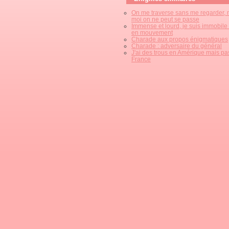
On me traverse sans me regarder, 
moi on ne peut se passe
Immense et lourd, je suis immobile
en mouvement
Charade aux propos énigmatiques
Charade : adversaire du général
J'ai des trous en Amérique mais pa
France