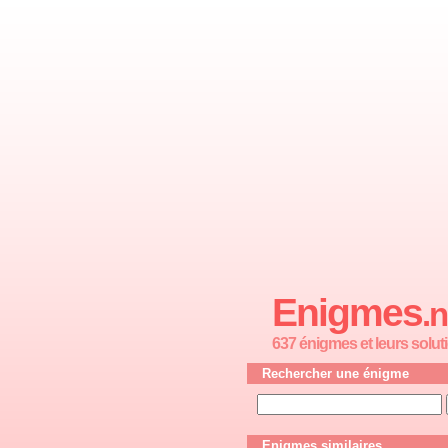
Enigmes
.n
637 énigmes et leurs solut
Rechercher une énigme
Enigmes similaires