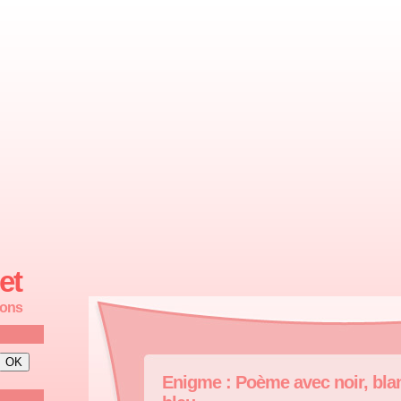
et
ions
Enigme : Poème avec noir, blan