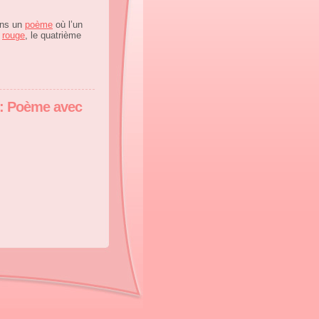
ons un
poème
où l’un
e
rouge
, le quatrième
 : Poème avec