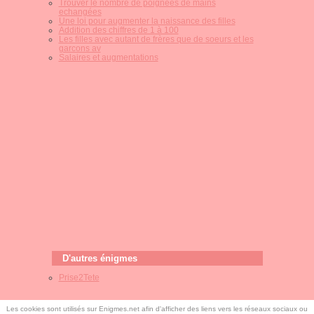
Trouver le nombre de poignées de mains
echangées
Une loi pour augmenter la naissance des filles
Addition des chiffres de 1 à 100
Les filles avec autant de frères que de soeurs et les
garcons av
Salaires et augmentations
D'autres énigmes
Prise2Tete
Les cookies sont utilisés sur Enigmes.net afin d'afficher des liens vers les réseaux sociaux ou