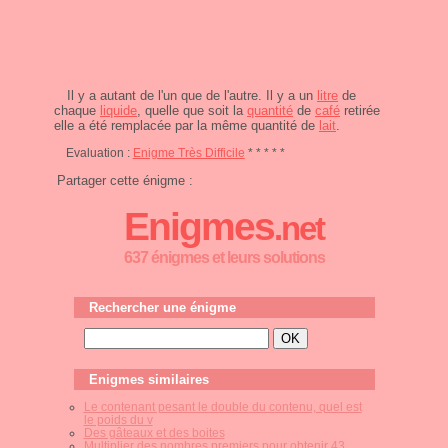
Il y a autant de l'un que de l'autre. Il y a un
litre
de
chaque
liquide
, quelle que soit la
quantité
de
café
retirée
elle a été remplacée par la même quantité de
lait
.
Evaluation :
Enigme Très Difficile
* * * * *
Partager cette énigme :
Enigmes
.net
637 énigmes et leurs solutions
Rechercher une énigme
Enigmes similaires
Le contenant pesant le double du contenu, quel est
le poids du v
Des gâteaux et des boites
Multiplier des nombres premiers pour obtenir 43