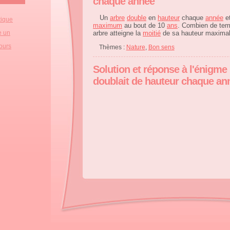
chaque année
Un
arbre
double
en
hauteur
chaque
année
et
tique
maximum
au bout de 10
ans
. Combien de temp
e un
arbre atteigne la
moitié
de sa hauteur maximal
'ours
Thèmes :
Nature
,
Bon sens
Solution et réponse à l'énigme 
doublait de hauteur chaque an