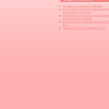
Le lapin, la laitue et le grillage
Le point de passage temporel iden
pour l'aller et le retour
Dilemme du professeur qui doit dir
mensonge ou la vérité
Monsieur X a-t-il vraiment chassé l
brun
Quel était la plus profonde fosse.