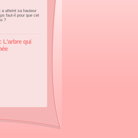
 a atteint sa hauteur
s faut-il pour que cet
e ?
: L'arbre qui
née