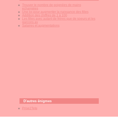
Trouver le nombre de poignées de mains
echangées
Une loi pour augmenter la naissance des filles
Addition des chiffres de 1 à 100
Les filles avec autant de frères que de soeurs et les
garcons av
Salaires et augmentations
D'autres énigmes
Prise2Tete