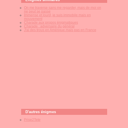
On me traverse sans me regarder, mais de moi on
ne peut se passe
Immense et lourd, je suis immobile mais en
mouvement
Charade aux propos énigmatiques
Charade : adversaire du général
J'ai des trous en Amérique mais pas en France
D'autres énigmes
Prise2Tete