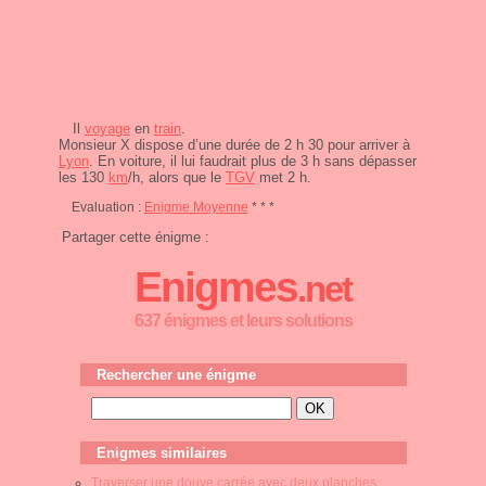
Il
voyage
en
train
.
Monsieur X dispose d’une durée de 2 h 30 pour arriver à
Lyon
. En voiture, il lui faudrait plus de 3 h sans dépasser
les 130
km
/h, alors que le
TGV
met 2 h.
Evaluation :
Enigme Moyenne
* * *
Partager cette énigme :
Enigmes
.net
637 énigmes et leurs solutions
Rechercher une énigme
Enigmes similaires
Traverser une douve carrée avec deux planches