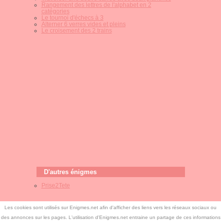
Rangement des lettres de l'alphabet en 2
catégories
Le tournoi d'échecs à 3
Alterner 6 verres vides et pleins
Le croisement des 2 trains
D'autres énigmes
Prise2Tete
Les cookies sont utilisés sur Enigmes.net afin d'afficher des liens vers les réseaux sociaux ou
des annonces sur les pages. L'utilisation d'Enigmes.net entraine un partage de ces informations