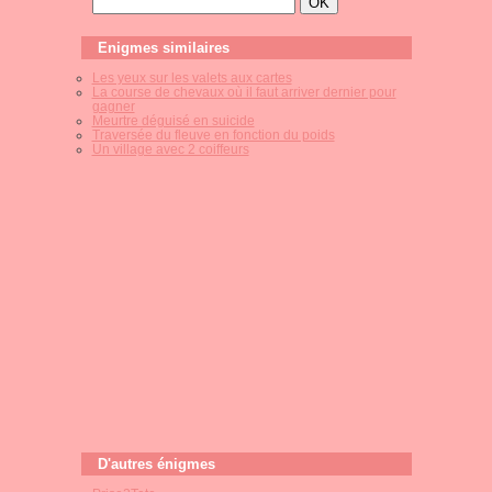
Enigmes similaires
Les yeux sur les valets aux cartes
La course de chevaux où il faut arriver dernier pour
gagner
Meurtre déguisé en suicide
Traversée du fleuve en fonction du poids
Un village avec 2 coiffeurs
D'autres énigmes