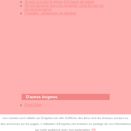
Je suis à la fois le gibier et le tueur de gibier
On me traverse sans me regarder, mais de moi on
ne peut se passe
Charade : adversaire du général
D'autres énigmes
Prise2Tete
Les cookies sont utilisés sur Enigmes.net afin d'afficher des liens vers les réseaux sociaux ou
des annonces sur les pages. L'utilisation d'Enigmes.net entraine un partage de ces informations
©
Enigmes.net
-
Free CSS Templates
-
Enigmes.net
sur notre audience avec nos partenaires.
OK