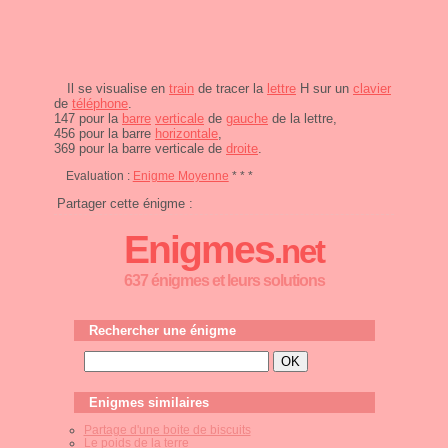
Il se visualise en
train
de tracer la
lettre
H sur un
clavier
de
téléphone
.
147 pour la
barre
verticale
de
gauche
de la lettre,
456 pour la barre
horizontale
,
369 pour la barre verticale de
droite
.
Evaluation :
Enigme Moyenne
* * *
Partager cette énigme :
Enigmes
.net
637 énigmes et leurs solutions
Rechercher une énigme
Enigmes similaires
Partage d'une boite de biscuits
Le poids de la terre