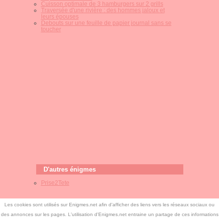
Cuisson optimale de 3 hamburgers sur 2 grills
Traversée d'une rivière : des hommes jaloux et
leurs épouses
Debouts sur une feuille de papier journal sans se
toucher
D'autres énigmes
Prise2Tete
Les cookies sont utilisés sur Enigmes.net afin d'afficher des liens vers les réseaux sociaux ou
des annonces sur les pages. L'utilisation d'Enigmes.net entraine un partage de ces informations