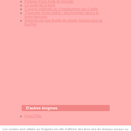
Partage d'une boite de biscuits
Le poids de la terre
Cuisson optimale de 3 hamburgers sur 2 grills
Traversée d'une rivière : des hommes jaloux et
leurs épouses
Debouts sur une feuille de papier journal sans se
toucher
D'autres énigmes
Prise2Tete
Les cookies sont utilisés sur Enigmes.net afin d'afficher des liens vers les réseaux sociaux ou