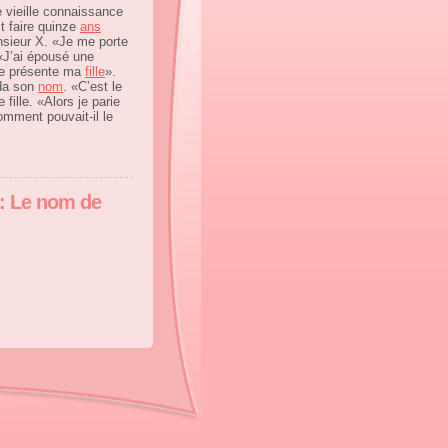
 vieille connaissance
t faire quinze
ans
nsieur X. «Je me porte
 «J’ai épousé une
 te présente ma
fille
».
nda son
nom
. «C’est le
e fille. «Alors je parie
omment pouvait-il le
 : Le nom de