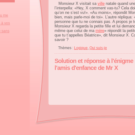
Monsieur X visitait sa
ville
natale quand une
l’interpella: «Hey, X comment vas-tu? Cela doi
qu’on ne s’est vu!». «Au moins», répondit Mo
ou me
bien, mais parle-moi de toi». L’autre répliqua:
personne que tu ne connais pas. A propos je
s à vos
Monsieur X regarda la petite fille et lui dema
même que celui de ma
mère
» répondit la petit
e sans
que tu t’appelles Béatrice», dit Monsieur X. C
savoir ?
Thèmes :
Logique
,
Qui suis-je
Solution et réponse à l'énigme
l'amis d'enfance de Mr X