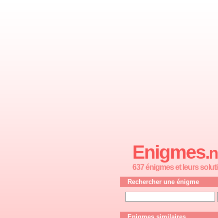
Enigmes
.n
637 énigmes et leurs solut
Rechercher une énigme
Enigmes similaires