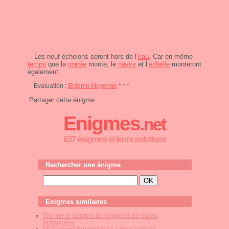
Les neuf échelons seront hors de l’
eau
. Car en même
temps
que la
marée
monte, le
navire
et l’
échelle
monteront
également.
Evaluation :
Enigme Moyenne
* * *
Partager cette énigme :
Enigmes
.net
637 énigmes et leurs solutions
Rechercher une énigme
Enigmes similaires
Trouver le nombre de poignées de mains
echangées
Mr X qui veut expedier sa canne à pêche