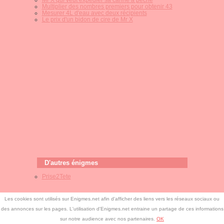
Multiplier des nombres premiers pour obtenir 43
Mesurer 4L d'eau avec deux récipients
Le prix d'un bidon de cire de Mr X
D'autres énigmes
Prise2Tete
Les cookies sont utilisés sur Enigmes.net afin d'afficher des liens vers les réseaux sociaux ou
des annonces sur les pages. L'utilisation d'Enigmes.net entraine un partage de ces informations
©
Enigmes.net
-
Free CSS Templates
-
Enigmes.net
sur notre audience avec nos partenaires.
OK