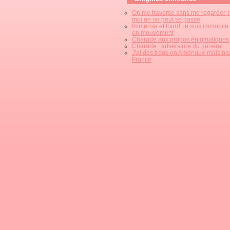
On me traverse sans me regarder, 
moi on ne peut se passe
Immense et lourd, je suis immobile
en mouvement
Charade aux propos énigmatiques
Charade : adversaire du général
J'ai des trous en Amérique mais pa
France