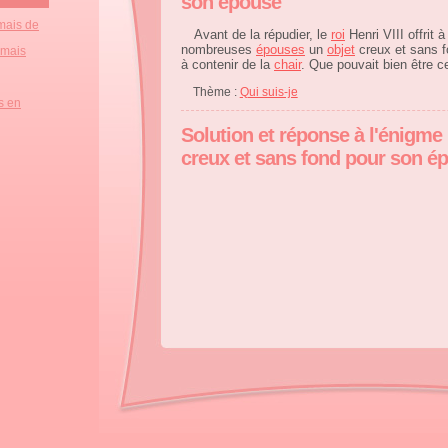
son épouse
mais de
Avant de la répudier, le
roi
Henri VIII offrit 
nombreuses
épouses
un
objet
creux et sans f
 mais
à contenir de la
chair
. Que pouvait bien être 
Thème :
Qui suis-je
s en
Solution et réponse à l'énigme
creux et sans fond pour son é