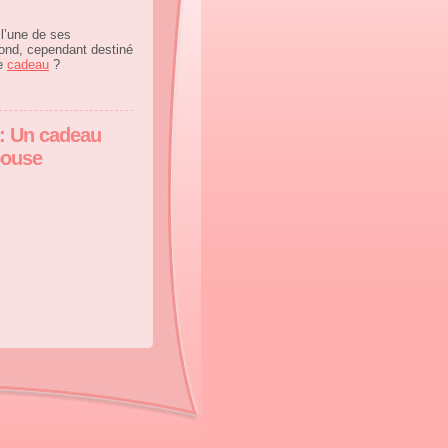
à l’une de ses
ond, cependant destiné
ce
cadeau
?
 : Un cadeau
pouse