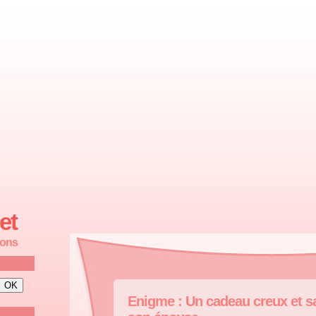
et
ions
Enigme : Un cadeau creux et s