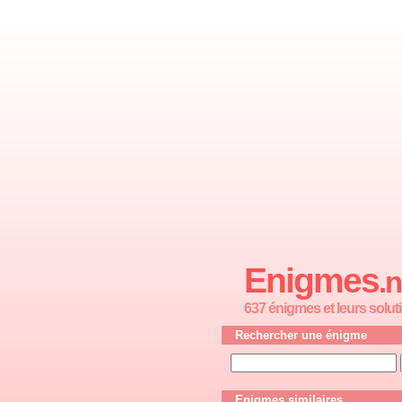
Enigmes
.n
637 énigmes et leurs solut
Rechercher une énigme
Enigmes similaires