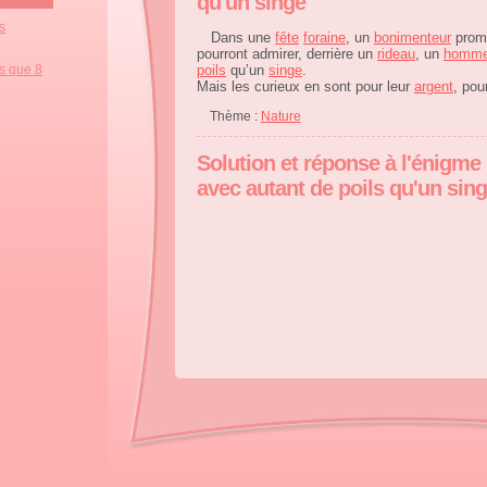
qu'un singe
s
Dans une
fête
foraine
, un
bonimenteur
prom
pourront admirer, derrière un
rideau
, un
homm
s que 8
poils
qu’un
singe
.
Mais les curieux en sont pour leur
argent
, pou
Thème :
Nature
Solution et réponse à l'énigm
avec autant de poils qu'un sin