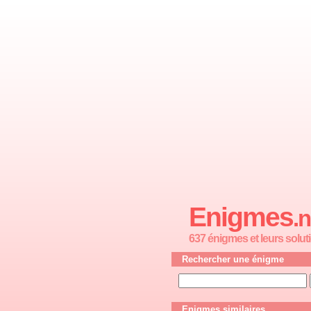
Enigmes
.n
637 énigmes et leurs solut
Rechercher une énigme
Enigmes similaires