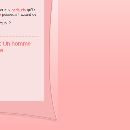
et aux
badauds
qu’ils
e
possédant autant de
rquoi ?
e : Un homme
ge