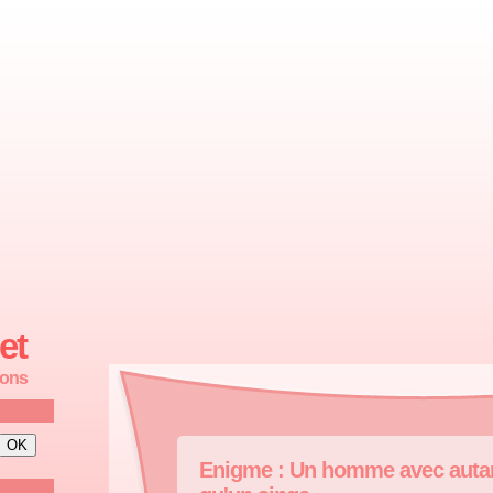
et
ions
Enigme : Un homme avec autan