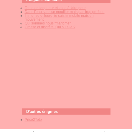
Toute en longueur et laide à faire peur
Dans l'eau sans se mouiller mais pas trop profond
Immense et lourd, je suis immobile mais en
mouvement
Qui sommes nous "maritime"
Grosse et discrète. Qui suis-je ?
D'autres énigmes
Prise2Tete