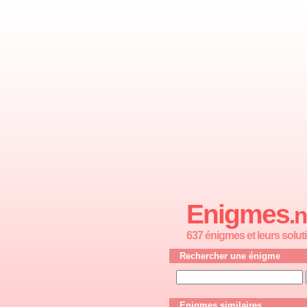
Enigmes
.n
637 énigmes et leurs solut
Rechercher une énigme
Enigmes similaires