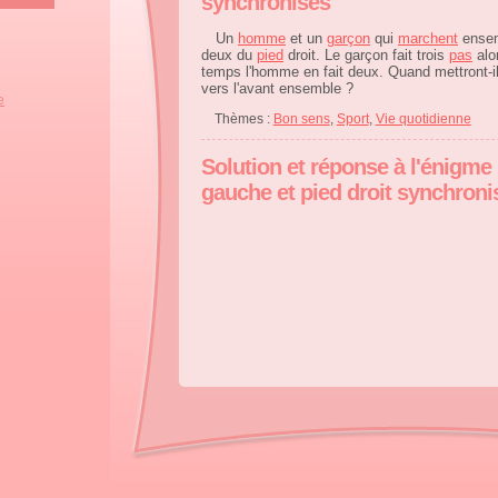
synchronisés
Un
homme
et un
garçon
qui
marchent
ensem
deux du
pied
droit. Le garçon fait trois
pas
alo
temps l'homme en fait deux. Quand mettront-i
vers l'avant ensemble ?
e
Thèmes :
Bon sens
,
Sport
,
Vie quotidienne
Solution et réponse à l'énigme 
gauche et pied droit synchroni