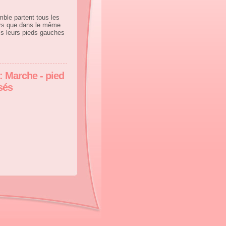
ble partent tous les
rs que dans le même
ls leurs pieds gauches
: Marche - pied
sés