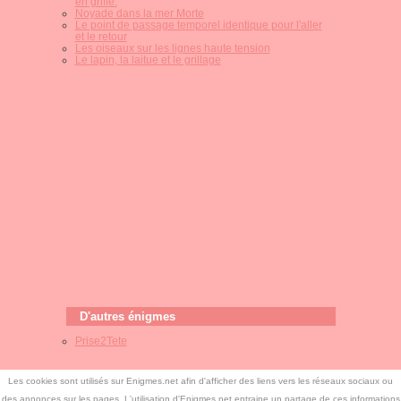
en griffe.
Noyade dans la mer Morte
Le point de passage temporel identique pour l'aller
et le retour
Les oiseaux sur les lignes haute tension
Le lapin, la laitue et le grillage
D'autres énigmes
Prise2Tete
Les cookies sont utilisés sur Enigmes.net afin d'afficher des liens vers les réseaux sociaux ou
des annonces sur les pages. L'utilisation d'Enigmes.net entraine un partage de ces informations