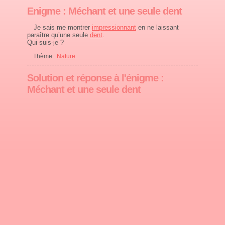
Enigme : Méchant et une seule dent
Je sais me montrer
impressionnant
en ne laissant
paraître qu’une seule
dent
.
Qui suis-je ?
Thème :
Nature
Solution et réponse à l'énigme :
Méchant et une seule dent