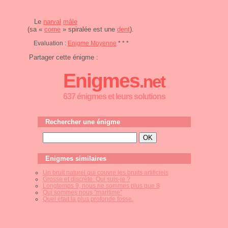
Le
narval
mâle
(sa «
corne
» spiralée est une
dent
).
Evaluation :
Enigme Moyenne
* * *
Partager cette énigme :
Enigmes
.net
637 énigmes et leurs solutions
Rechercher une énigme
Enigmes similaires
Un bruit naturel qui couvre les bruits artificiels
Grosse et discrète. Qui suis-je ?
Longtemps 9, nous ne sommes plus que 8
Qui sommes nous "maritime"
Quel était la plus profonde fosse.