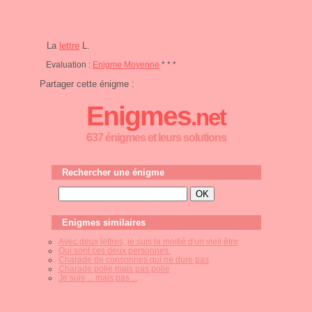
La
lettre
L.
Evaluation :
Enigme Moyenne
* * *
Partager cette énigme :
Enigmes
.net
637 énigmes et leurs solutions
Rechercher une énigme
Enigmes similaires
Avec deux lettres, je suis la moitié d'un vieil être
Qui sont ces deux personnes.
Charade de consonnes qui ne dure pas
Charade polie mais pas polie
Je suis ... mais pas ...