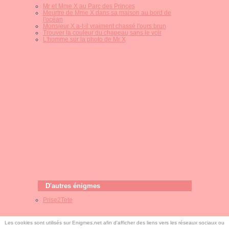
Mr et Mme X au Parc des Princes
Meurtre de Mme X dans sa maison au bord de
l'océan
Monsieur X a-t-il vraiment chassé l'ours brun
Trouver la couleur du chapeau sans le voir
L'homme sur la photo de Mr X
D'autres énigmes
Prise2Tete
Les cookies sont utilisés sur Enigmes.net afin d'afficher des liens vers les réseaux sociaux ou