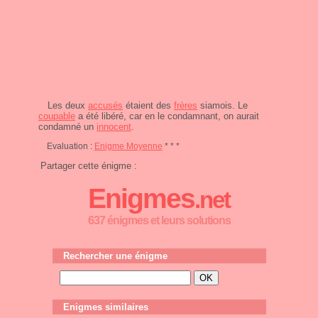
Les deux
accusés
étaient des
frères
siamois. Le
coupable
a été libéré, car en le condamnant, on aurait
condamné un
innocent
.
Evaluation :
Enigme Moyenne
* * *
Partager cette énigme :
Enigmes
.net
637 énigmes et leurs solutions
Rechercher une énigme
Enigmes similaires